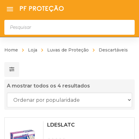
Products
search
Home
Loja
Luvas de Proteção
Descartáveis
Ordenado
A mostrar todos os 4 resultados
por
média
de
classificação
LDESLATC