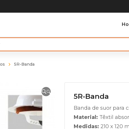
H
ios
5R-Banda
🔍
5R-Banda
Banda de suor para 
Material:
Têxtil abso
Medidas:
210 x 120