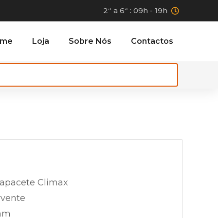
2ª a 6ª : 09h - 19h
ome
Loja
Sobre Nós
Contactos
capacete Climax
rvente
 mm