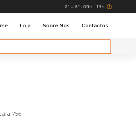
2ª a 6ª : 09h - 19h
ome
Loja
Sobre Nós
Contactos
cara 756