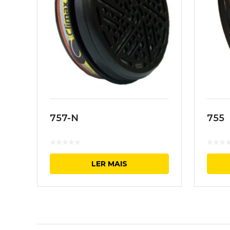
757-N
755
LER MAIS