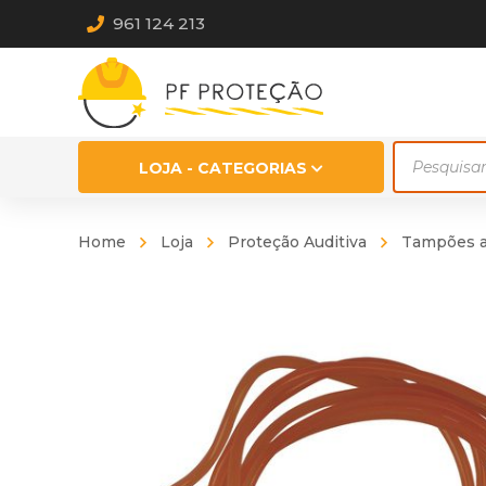
961 124 213
Products
LOJA - CATEGORIAS
search
Home
Loja
Proteção Auditiva
Tampões a