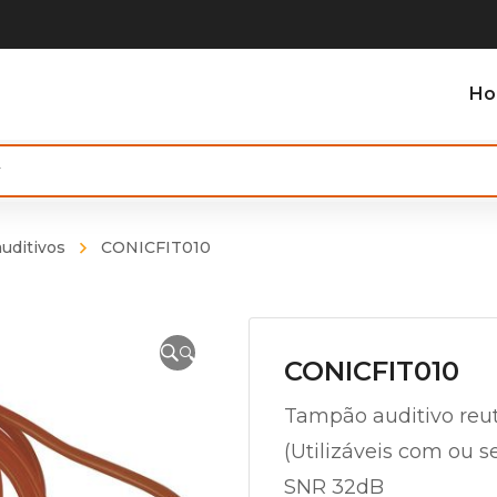
H
uditivos
CONICFIT010
🔍
CONICFIT010
Tampão auditivo reut
(Utilizáveis com ou 
SNR 32dB