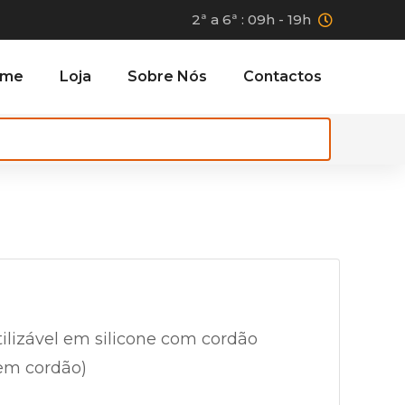
2ª a 6ª : 09h - 19h
ome
Loja
Sobre Nós
Contactos
ilizável em silicone com cordão
sem cordão)