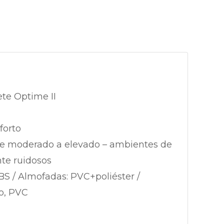
ete Optime II
forto
de moderado a elevado – ambientes de
te ruidosos
S / Almofadas: PVC+poliéster /
o, PVC