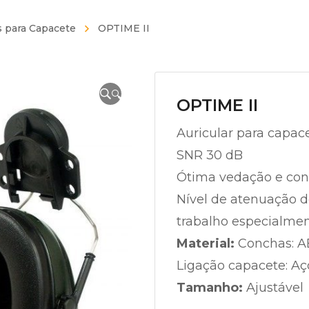
s para Capacete
OPTIME II
🔍
OPTIME II
Auricular para capac
SNR 30 dB
Ótima vedação e con
Nível de atenuação 
trabalho especialmen
Material:
Conchas: AB
Ligação capacete: Aç
Tamanho:
Ajustável